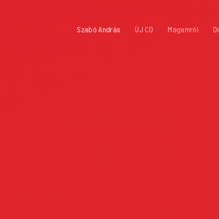
Szabó András
ÚJ CD
Magamról
D